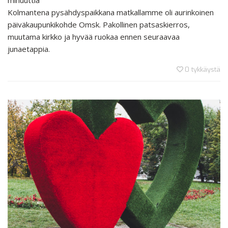
minuuttia
Kolmantena pysähdyspaikkana matkallamme oli aurinkoinen
päiväkaupunkikohde Omsk. Pakollinen patsaskierros,
muutama kirkko ja hyvää ruokaa ennen seuraavaa
junaetappia.
0
tykkäystä