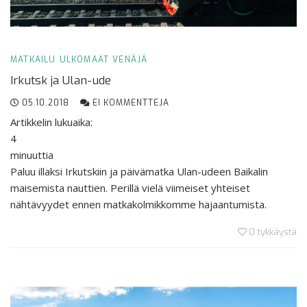
MATKAILU
ULKOMAAT
VENÄJÄ
Irkutsk ja Ulan-ude
05.10.2018
EI KOMMENTTEJA
Artikkelin lukuaika:
4
minuuttia
Paluu illaksi Irkutskiin ja päivämatka Ulan-udeen Baikalin
maisemista nauttien. Perillä vielä viimeiset yhteiset
nähtävyydet ennen matkakolmikkomme hajaantumista.
0
tykkäystä