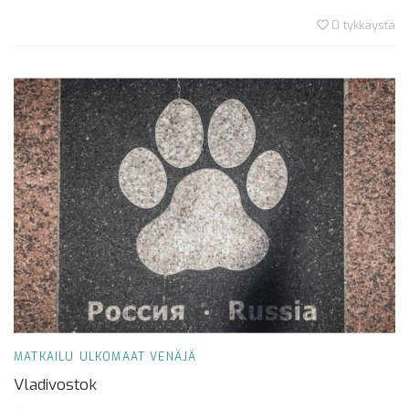
0
tykkäystä
MATKAILU
ULKOMAAT
VENÄJÄ
Vladivostok