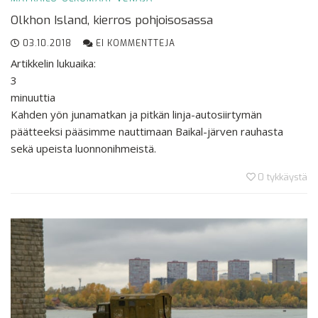
Olkhon Island, kierros pohjoisosassa
03.10.2018
EI KOMMENTTEJA
Artikkelin lukuaika:
3
minuuttia
Kahden yön junamatkan ja pitkän linja-autosiirtymän
päätteeksi pääsimme nauttimaan Baikal-järven rauhasta
sekä upeista luonnonihmeistä.
0
tykkäystä