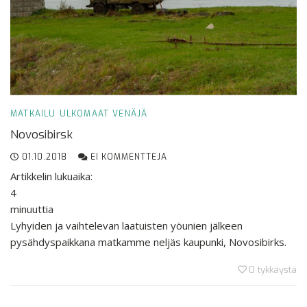
MATKAILU
ULKOMAAT
VENÄJÄ
Novosibirsk
01.10.2018
EI KOMMENTTEJA
Artikkelin lukuaika:
4
minuuttia
Lyhyiden ja vaihtelevan laatuisten yöunien jälkeen
pysähdyspaikkana matkamme neljäs kaupunki, Novosibirks.
0
tykkäystä