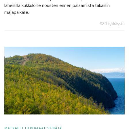
läheisillä kukkuloille nousten ennen palaamista takaisin
majapaikalle.
0
tykkäystä
MATKAILU
ULKOMAAT
VENÄJÄ