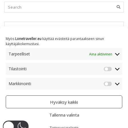
KUUKAUSITTAIN
Myös
Lonetraveller.eu
käyttää evästeitä parantaakseen sinun
käyttäjäkokemustasi.
Kuukausittain
Tarpeelliset
Aina aktiivinen
Tilastointi
AIHEITTAIN
Tilastoin
Markkinointi
Markkino
Aiheittain
Hyväksy kaikki
Tallenna valinta
COPYRIGHT © 2005 - 2023 RAMI RANTA
- CREATIVE COMMONS BY-NC 4.0
Tietosuojaseloste