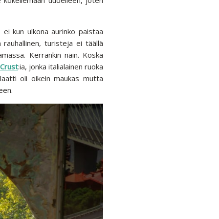
 ei kun ulkona aurinko paistaa
auhallinen, turisteja ei täällä
ttamassa. Kerrankin näin. Koska
Crust
:ia, jonka italialainen ruoka
alaatti oli oikein maukas mutta
teen.