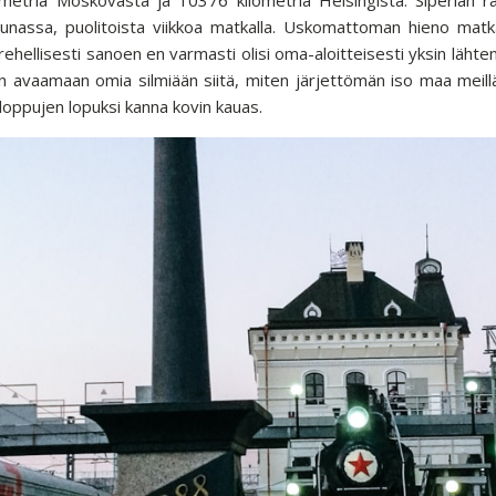
 junassa, puolitoista viikkoa matkalla. Uskomattoman hieno matka
ehellisesti sanoen en varmasti olisi oma-aloitteisesti yksin läht
in avaamaan omia silmiään siitä, miten järjettömän iso maa meil
 loppujen lopuksi kanna kovin kauas.