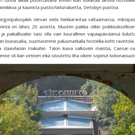
nnikkoa ja kaunista puisto/laiturialuetta, Detskiyn puistoa.
gonpalvojakin olevan vielä hiekkarantaa valtaamassa, miksipäs
mintä on lähes 20 astetta. Muuten paikka olikin poikkeuksellisen r
ja paikallisiakin taisi olla vain kourallinen vapaapäiväänsä kulu
 lounasaika, suuntasimme paluumatkalla hostellia kohti ravintola
 slaavilaisiin makuihin. Talon kuiva valkoviini maistui, Caesar-s
enne oli liian vetinen eikä siivutettu liha oikein sopinut kokonaisuu