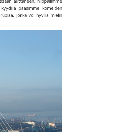
issaan auttaneen, hiippailimme
a kyydillä pääsimme komeiden
uplaa, jonka voi hyvillä mielin