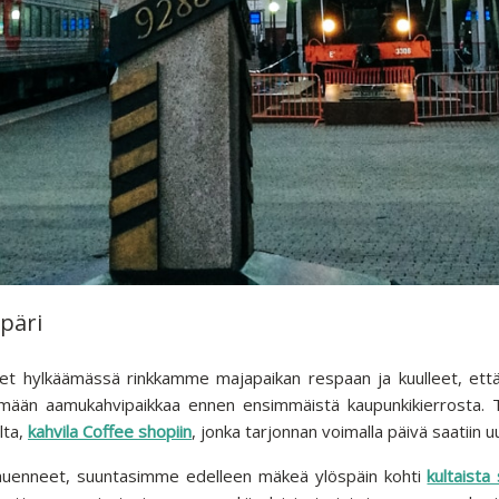
päri
t hylkäämässä rinkkamme majapaikan respaan ja kuulleet, että 
imään aamukahvipaikkaa ennen ensimmäistä kaupunkikierrosta. Tä
lta,
kahvila Coffee shopiin
, jonka tarjonnan voimalla päivä saatiin 
a auenneet, suuntasimme edelleen mäkeä ylöspäin kohti
kultaista 