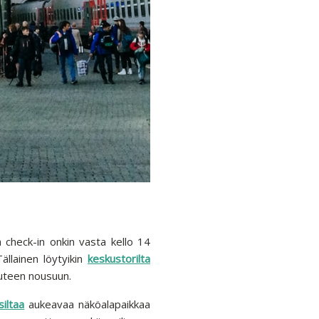
check-in onkin vasta kello 14
llainen löytyikin
keskustorilta
uuteen nousuun.
siltaa
aukeavaa näköalapaikkaa