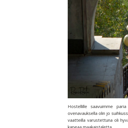
Hostellille saavuimme pari
ovenavauksella olin jo suihkuss
vaatteilla varustettuna oli hy
kapeaa maakaistaletta.