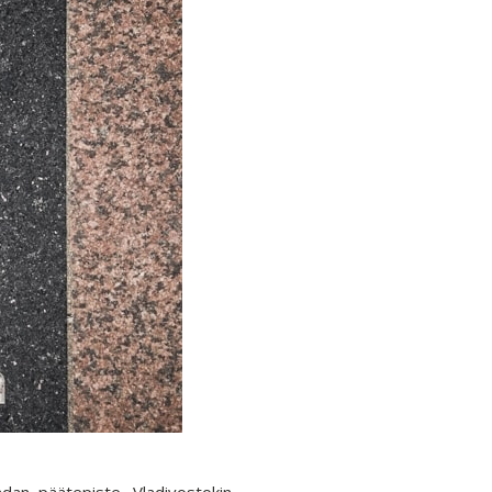
adan päätepiste, Vladivostokin