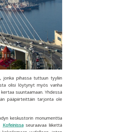
 jonka pihassa tuttuun tyyliin
hasta olisi löytynyt myös vanha
lä kertaa suuntaamaan. Yhdessä
 pääpiirteittäin tarjonta ole
hdyn keskustorin monumenttia
la
Kofeinissa
seuraavaa liikettä
le kokeilemaan uudelleen, joten