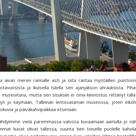
aivan meren rannalle asti ja siitä rantaa myötäillen puistoon,
 sotavuosista ja ikuisella tulella sen ajanjakson uhrauksista. Pi
 museoituna, mutta sen sisuksiin ei oma kiinnostus riittänyt täl
yt jo käymään, Tallinnan lentosataman museossa, joten eiköhän
kokuvia ja päiväkahvipaikkaa etsimään.
sähdyimme vielä paremmassa valossa kuvaamaan aamulla jo nä
at kuvat olivat tallessa, suunta tien toiselle puolelle kahvi
ari tuntia aikaa poltettavana ennen kuin uskaltaa lähteä hostellil