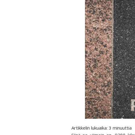
Artikkelin lukuaika:
3
minuuttia
Siinä se viimein on, 9288 kil