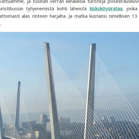
ttuamme, ja tusinan verran kiinalaisia turisteja poseerauskuv
ristibussin tyhjenemistä kohti läheistä
kiskoköysirataa
, jonk
tomasti alas rinteen harjalta. Ja matka kustansi nimellisen 13 r
.