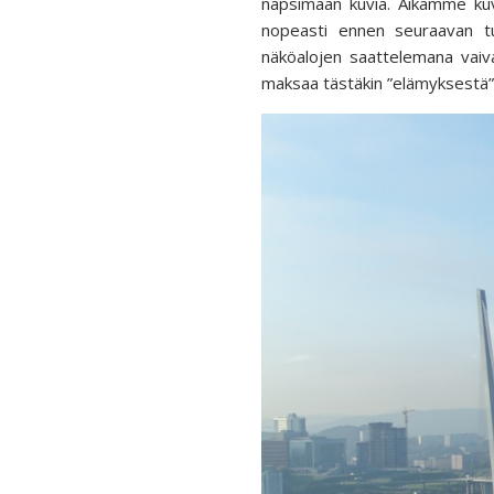
näpsimään kuvia. Aikamme kuva
nopeasti ennen seuraavan tu
näköalojen saattelemana vaivat
maksaa tästäkin ”elämyksestä”