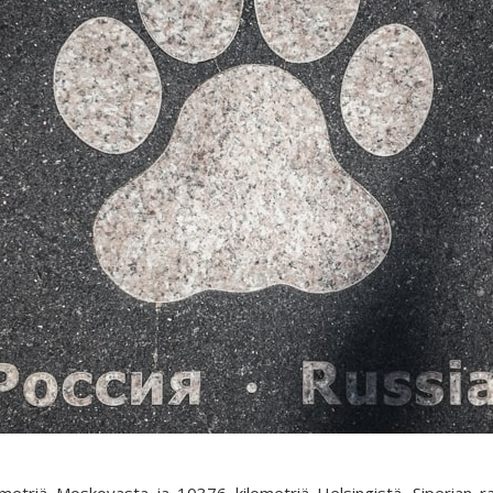
ometriä Moskovasta ja 10376 kilometriä Helsingistä. Siperian r