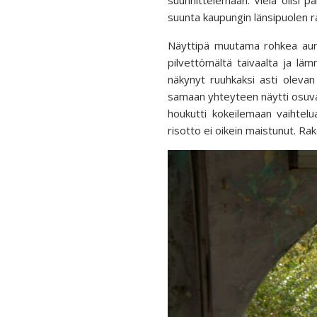
suunta kaupungin länsipuolen ra
Näyttipä muutama rohkea aurin
pilvettömältä taivaalta ja läm
näkynyt ruuhkaksi asti olevan 
samaan yhteyteen näytti osuvan
houkutti kokeilemaan vaihtelua
risotto ei oikein maistunut. Rak