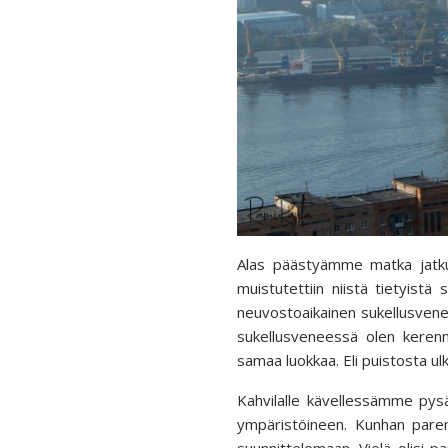
Alas päästyämme matka jatkui 
muistutettiin niistä tietyistä
neuvostoaikainen sukellusvene
sukellusveneessä olen kerenn
samaa luokkaa. Eli puistosta ul
Kahvilalle kävellessämme py
ympäristöineen. Kunhan paremm
suunnittelemaan. Vielä olisi p