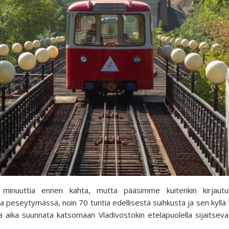
a minuuttia ennen kahta, mutta pääsimme kuitenkin kirjaut
a peseytymässä, noin 70 tuntia edellisestä suihkusta ja sen kyllä tu
vä aika suunnata katsomaan Vladivostokin eteläpuolella sijaitsev