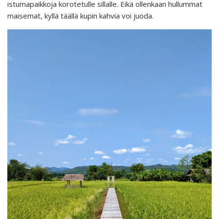
istumapaikkoja korotetulle sillalle. Eikä ollenkaan hullummat
maisemat, kyllä täällä kupin kahvia voi juoda.