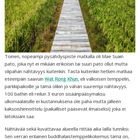
Toinen, nopeampi pysähdyspiste matkalla oli Mae Suain
pato, joka nyt ei mikään erikoisin tai suuri pato ollut mutta
olipahan nähtävyys kuitenkin. Tästä kuitenkin hetken matkaa
eteenpäin saavuin
Wat Rong Khun
, eli valkoisen temppelin,
parkkipaikoille ja tämä olikin jo vähän suurempi nähtävyys.
100 bathin eli reilun 3 euron sisäänpääsymaksu
ulkomaalaisille ei kustannuksena ole paha mutta jälleen
kaksoishinnoittelu (paikalliset pääsevät ilmaiseksi) joka ei
kiitoksiani saa.
Nähtävää sekä kuvattavaa alueella riittää aika lailla tunniksi.
Sen verran erilainen buddhalaistemppelikokemus tämä on,