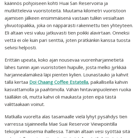
käännös pohjoiseen kohti Huai San Reservoiria ja
mutkittelevia vuoristoteitä. Muutama kilometri vuoristoon
ajamisen jälkeen ensimmäisenä vastaan tulikin vesialtaan
ylivuotopaikka, joka on näppärästi rakennettu tien yhteyteen.
Eli altaan vesi valuu jatkuvasti tien poikki alavirtaan. Onneksi
vettä ei ole kuin pari senttiä, joten prätkänkin kanssa tuosta
selvisi helposti.
Erittäin upeata, koko ajan nousevaa vuorenharjannetietä
lähes tunnin ajan vuoristotien huipulle, josta melko jyrkkää
harjannealamäkeä läpi pienten kylien. Lounastauko ja kahvit
tällä kertaa
Doi Chaang Coffee Estatella
, paikallisella kahvin
kasvattamolla ja paahtimolla. Vähän hintavanpuoleinen ruoka
täälläkin oli, mutta kahvi oli maukasta joten eipä tästä
valittaakaan voinut.
Matkalla vuorelta alas tasamaalle vielä lyhyt pysähdys tien
varressa sijainneella Mae Suai Reservoir Viewpointilla
tekojärvimaisemia ihaillessa. Tämän altaan vesi syöttää sitä