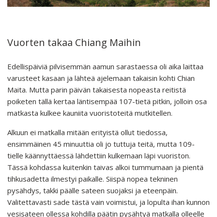
Vuorten takaa Chiang Maihin
Edellispäiviä pilvisemmän aamun sarastaessa oli aika laittaa
varusteet kasaan ja lähteä ajelemaan takaisin kohti Chian
Maita. Mutta parin päivän takaisesta nopeasta reitistä
poiketen tällä kertaa läntisempää 107-tietä pitkin, jolloin osa
matkasta kulkee kauniita vuoristoteitä mutkitellen.
Alkuun ei matkalla mitään erityistä ollut tiedossa,
ensimmäinen 45 minuuttia oli jo tuttuja teitä, mutta 109-
tielle käännyttäessä lähdettiin kulkemaan läpi vuoriston.
Tässä kohdassa kuitenkin taivas alkoi tummumaan ja pientä
tihkusadetta ilmestyi paikalle. Siispä nopea tekninen
pysähdys, takki päälle sateen suojaksi ja eteenpäin.
Valitettavasti sade tästä vain voimistui, ja lopulta ihan kunnon
vesisateen ollessa kohdilla päätin pysähtyä matkalla olleelle