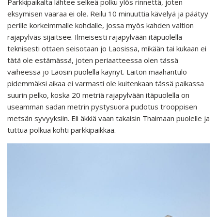
Parkkipaikalta lähtee selkeä polku ylös rinnettä, joten
eksymisen vaaraa ei ole. Reilu 10 minuuttia kävelyä ja päätyy
perille korkeimmalle kohdalle, jossa myös kahden valtion
rajapylväs sijaitsee. Ilmeisesti rajapylvään itäpuolella
teknisesti ottaen seisotaan jo Laosissa, mikään tai kukaan ei
tätä ole estämässä, joten periaatteessa olen tässä
vaiheessa jo Laosin puolella käynyt. Laiton maahantulo
pidemmäksi aikaa ei varmasti ole kuitenkaan tässä paikassa
suurin pelko, koska 20 metriä rajapylvään itäpuolella on
useamman sadan metrin pystysuora pudotus trooppisen
metsän syvyyksiin. Eli äkkiä vaan takaisin Thaimaan puolelle ja
tuttua polkua kohti parkkipaikkaa.