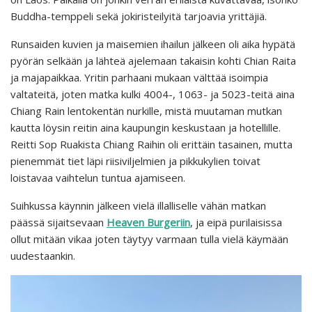
Buddha-temppeli sekä jokiristeilyitä tarjoavia yrittäjiä.
Runsaiden kuvien ja maisemien ihailun jälkeen oli aika hypätä
pyörän selkään ja lähteä ajelemaan takaisin kohti Chian Raita
ja majapaikkaa. Yritin parhaani mukaan välttää isoimpia
valtateitä, joten matka kulki 4004-, 1063- ja 5023-teitä aina
Chiang Rain lentokentän nurkille, mistä muutaman mutkan
kautta löysin reitin aina kaupungin keskustaan ja hotellille.
Reitti Sop Ruakista Chiang Raihin oli erittäin tasainen, mutta
pienemmät tiet läpi riisiviljelmien ja pikkukylien toivat
loistavaa vaihtelun tuntua ajamiseen.
Suihkussa käynnin jälkeen vielä illalliselle vähän matkan
päässä sijaitsevaan
Heaven Burgeriin
, ja eipä purilaisissa
ollut mitään vikaa joten täytyy varmaan tulla vielä käymään
uudestaankin.