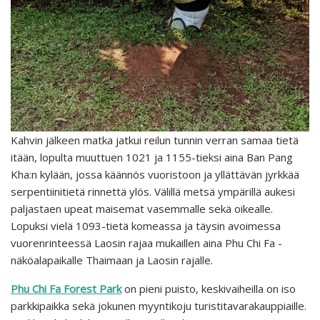
Kahvin jälkeen matka jatkui reilun tunnin verran samaa tietä
itään, lopulta muuttuen 1021 ja 1155-tieksi aina Ban Pang
Kha:n kylään, jossa käännös vuoristoon ja yllättävän jyrkkää
serpentiinitietä rinnettä ylös. Välillä metsä ympärillä aukesi
paljastaen upeat maisemat vasemmalle sekä oikealle.
Lopuksi vielä 1093-tietä komeassa ja täysin avoimessa
vuorenrinteessä Laosin rajaa mukaillen aina Phu Chi Fa -
näköalapaikalle Thaimaan ja Laosin rajalle.
Phu Chi Fa Forest Park
on pieni puisto, keskivaiheilla on iso
parkkipaikka sekä jokunen myyntikoju turistitavarakauppiaille.