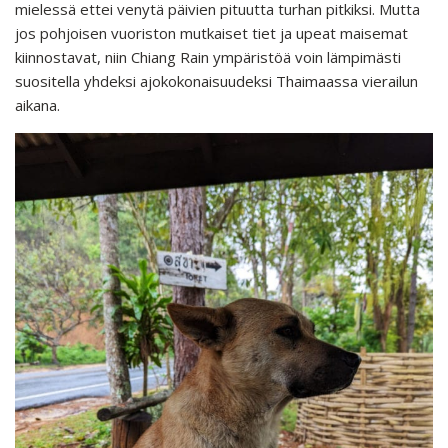
mielessä ettei venytä päivien pituutta turhan pitkiksi. Mutta
jos pohjoisen vuoriston mutkaiset tiet ja upeat maisemat
kiinnostavat, niin Chiang Rain ympäristöä voin lämpimästi
suositella yhdeksi ajokokonaisuudeksi Thaimaassa vierailun
aikana.