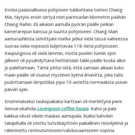
Koska pääasiallisena pohjoisen tukikohtana toimisi Chiang
Mai, täytyisi ensin siirtyä noin parinsadan kilometrin päähän
Chiang Raihin. Eli aikaisin aamulla pyörän päälle pelkän
kamerarepun kanssa ja suunta pohjoiseen. Chiang Main
aamuruuhkista selvittyäni matka jatkui vielä tässä vaiheessa
suoraa sekä nopeasti kuljettavaa 118-tietä pohjoiseen.
Kaupungissa oli vielä lämmin, mutta puolen tunnin ajon
jälkeen oli pysähdyttävä heittämään takki päälle koska alkoi
jo paleltamaan. Tämä johtui siitä, että samaan aikaan koko
maan päälle oli osunut mystinen kylmä ilmavirta, joka tulisi
pudottamaan lämpötilaa jopa 10-astetta normaalista usean
päivän ajan.
Ensimmäiseksi taukopaikaksi karttaan oli merkittynä pieni
tienvarsikahvila
Lovespoon coffee house
. Kahvi ja pala
kakkua olivat oikein maukas aamupala, lisäksi kahvilan
takapihalla oli otettu turistikäyttöön paikallinen riisiviljelmä ja
rakennettu rentoutumiseen/valokuvaamiseen sopivia