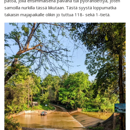
patoa, jolla ensimmäisenä päivänä tuli pyörähdettyä, joten
samoilla nurkilla tässä liikutaan. Tästä syystä loppumatka
takaisin majapaikalle olikin jo tuttua 118- sekä 1-tietä.