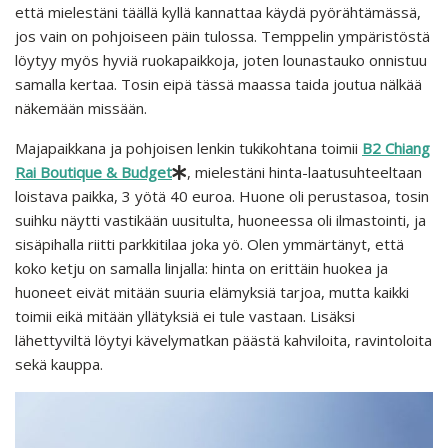
että mielestäni täällä kyllä kannattaa käydä pyörähtämässä,
jos vain on pohjoiseen päin tulossa. Temppelin ympäristöstä
löytyy myös hyviä ruokapaikkoja, joten lounastauko onnistuu
samalla kertaa. Tosin eipä tässä maassa taida joutua nälkää
näkemään missään.
Majapaikkana ja pohjoisen lenkin tukikohtana toimii
B2 Chiang
Rai Boutique & Budget
, mielestäni hinta-laatusuhteeltaan
loistava paikka, 3 yötä 40 euroa. Huone oli perustasoa, tosin
suihku näytti vastikään uusitulta, huoneessa oli ilmastointi, ja
sisäpihalla riitti parkkitilaa joka yö. Olen ymmärtänyt, että
koko ketju on samalla linjalla: hinta on erittäin huokea ja
huoneet eivät mitään suuria elämyksiä tarjoa, mutta kaikki
toimii eikä mitään yllätyksiä ei tule vastaan. Lisäksi
lähettyviltä löytyi kävelymatkan päästä kahviloita, ravintoloita
sekä kauppa.