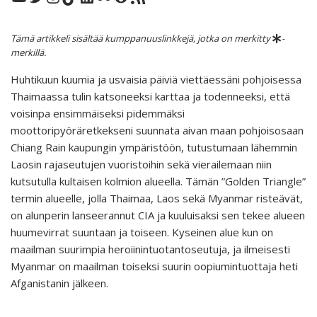
Tämä artikkeli sisältää kumppanuuslinkkejä, jotka on merkitty
-
merkillä.
Huhtikuun kuumia ja usvaisia päiviä viettäessäni pohjoisessa
Thaimaassa tulin katsoneeksi karttaa ja todenneeksi, että
voisinpa ensimmäiseksi pidemmäksi
moottoripyöräretkekseni suunnata aivan maan pohjoisosaan
Chiang Rain kaupungin ympäristöön, tutustumaan lähemmin
Laosin rajaseutujen vuoristoihin sekä vierailemaan niin
kutsutulla kultaisen kolmion alueella. Tämän ”Golden Triangle”
termin alueelle, jolla Thaimaa, Laos sekä Myanmar risteävät,
on alunperin lanseerannut CIA ja kuuluisaksi sen tekee alueen
huumevirrat suuntaan ja toiseen. Kyseinen alue kun on
maailman suurimpia heroiinintuotantoseutuja, ja ilmeisesti
Myanmar on maailman toiseksi suurin oopiumintuottaja heti
Afganistanin jälkeen.