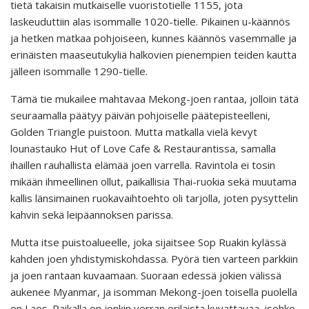
tietä takaisin mutkaiselle vuoristotielle 1155, jota
laskeuduttiin alas isommalle 1020-tielle. Pikainen u-käännös
ja hetken matkaa pohjoiseen, kunnes käännös vasemmalle ja
erinäisten maaseutukyliä halkovien pienempien teiden kautta
jälleen isommalle 1290-tielle.
Tämä tie mukailee mahtavaa Mekong-joen rantaa, jolloin tätä
seuraamalla päätyy päivän pohjoiselle päätepisteelleni,
Golden Triangle puistoon. Mutta matkalla vielä kevyt
lounastauko Hut of Love Cafe & Restaurantissa, samalla
ihaillen rauhallista elämää joen varrella. Ravintola ei tosin
mikään ihmeellinen ollut, paikallisia Thai-ruokia sekä muutama
kallis länsimainen ruokavaihtoehto oli tarjolla, joten pysyttelin
kahvin sekä leipäannoksen parissa.
Mutta itse puistoalueelle, joka sijaitsee Sop Ruakin kylässä
kahden joen yhdistymiskohdassa. Pyörä tien varteen parkkiin
ja joen rantaan kuvaamaan. Suoraan edessä jokien välissä
aukenee Myanmar, ja isomman Mekong-joen toisella puolella
on Laos. Paikalla on jonkin verran erilaista kuvattavaa, isohko