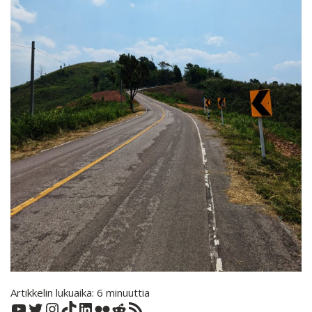
Artikkelin lukuaika:
6
minuuttia
YouTube
Twitter
Instagram
TikTok
LinkedIn
Flickr
Reddit
RSS-syöte