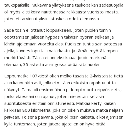
taukopaikalle. Mukavana yllätyksenä taukopaikan sadesuojalla
oli myös kiltti koira nauttimassa raikkaasta vuoristoilmasta,
joten ei tarvinnut yksin istuskella odottelemassa.
Sade tosin ei ottanut loppuakseen, joten puolen tunnin
odottamisen jälkeen hyppäsin takaisin pyörän selkään ja
lähdin ajelemaan vuorelta alas. Puolisen tuntia sain sateessa
ajella, kunnes lopulta ilma kirkastui ja tämän myötä lämpeni
merkittävästi. Täällä ei onneksi kauaa joudu märkänä
olemaan, 35 astetta auringossa pitää siitä huolen.
Loppumatka 107-tietä olikin melko tasaista 2-kaistaista tietä
aina kaupunkiin asti, jolla ei mitään erikoista tapahtunut tai
näkynyt. Tämä oli ensimmäinen pidempi moottoripyöräretki,
jonka eläessäni olin ajanut, joten mielestäni selvisin
suorituksesta erittäin onnistuneesti. Matkaa kertyi kaiken
kaikkiaan 800 kilometriä, joka on oikein mukava matka neljään
päivään. Toisena päivänä, joka oli pisin kaikista, alkoi ajamisen
kyllä tuntemaan, joten jatkoa ajatellen on hyvä pitää