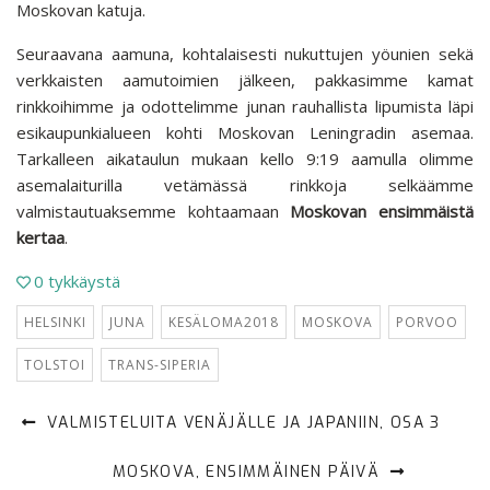
Moskovan katuja.
Seuraavana aamuna, kohtalaisesti nukuttujen yöunien sekä
verkkaisten aamutoimien jälkeen, pakkasimme kamat
rinkkoihimme ja odottelimme junan rauhallista lipumista läpi
esikaupunkialueen kohti Moskovan Leningradin asemaa.
Tarkalleen aikataulun mukaan kello 9:19 aamulla olimme
asemalaiturilla vetämässä rinkkoja selkäämme
valmistautuaksemme kohtaamaan
Moskovan ensimmäistä
kertaa
.
0
tykkäystä
HELSINKI
JUNA
KESÄLOMA2018
MOSKOVA
PORVOO
TOLSTOI
TRANS-SIPERIA
VALMISTELUITA VENÄJÄLLE JA JAPANIIN, OSA 3
MOSKOVA, ENSIMMÄINEN PÄIVÄ