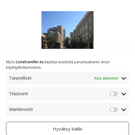
Myös
Lonetraveller.eu
käyttää evästeitä parantaakseen sinun
käyttäjäkokemustasi.
Tarpeelliset
Aina aktiivinen
Tilastointi
MATKAILU
ULKOMAAT
YHDYSVALLAT
Tilastoin
CALIFORNICATION
Markkinointi
Markkino
Hyväksy kaikki