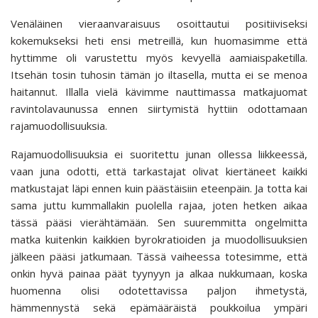
Venäläinen vieraanvaraisuus osoittautui positiiviseksi
kokemukseksi heti ensi metreillä, kun huomasimme että
hyttimme oli varustettu myös kevyellä aamiaispaketilla.
Itsehän tosin tuhosin tämän jo iltasella, mutta ei se menoa
haitannut. Illalla vielä kävimme nauttimassa matkajuomat
ravintolavaunussa ennen siirtymistä hyttiin odottamaan
rajamuodollisuuksia.
Rajamuodollisuuksia ei suoritettu junan ollessa liikkeessä,
vaan juna odotti, että tarkastajat olivat kiertäneet kaikki
matkustajat läpi ennen kuin päästäisiin eteenpäin. Ja totta kai
sama juttu kummallakin puolella rajaa, joten hetken aikaa
tässä pääsi vierähtämään. Sen suuremmitta ongelmitta
matka kuitenkin kaikkien byrokratioiden ja muodollisuuksien
jälkeen pääsi jatkumaan. Tässä vaiheessa totesimme, että
onkin hyvä painaa päät tyynyyn ja alkaa nukkumaan, koska
huomenna olisi odotettavissa paljon ihmetystä,
hämmennystä sekä epämääräistä poukkoilua ympäri