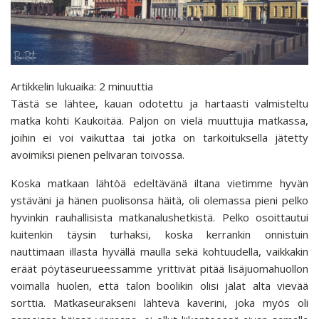
Artikkelin lukuaika:
2
minuuttia
Tästä se lähtee, kauan odotettu ja hartaasti valmisteltu
matka kohti Kaukoitää. Paljon on vielä muuttujia matkassa,
joihin ei voi vaikuttaa tai jotka on tarkoituksella jätetty
avoimiksi pienen pelivaran toivossa.
Koska matkaan lähtöä edeltävänä iltana vietimme hyvän
ystäväni ja hänen puolisonsa häitä, oli olemassa pieni pelko
hyvinkin rauhallisista matkanalushetkistä. Pelko osoittautui
kuitenkin täysin turhaksi, koska kerrankin onnistuin
nauttimaan illasta hyvällä maulla sekä kohtuudella, vaikkakin
eräät pöytäseurueessamme yrittivät pitää lisäjuomahuollon
voimalla huolen, että talon boolikin olisi jalat alta vievää
sorttia. Matkaseurakseni lähtevä kaverini, joka myös oli