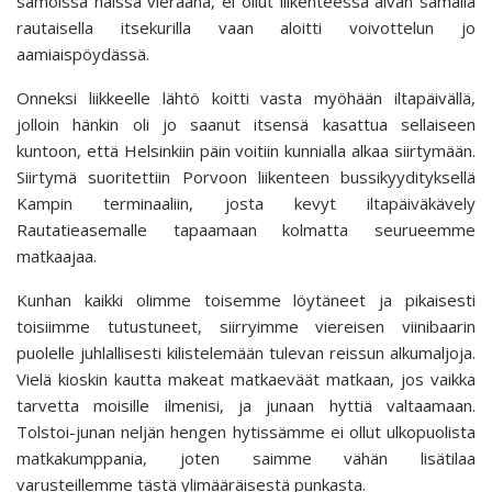
samoissa häissä vieraana, ei ollut liikenteessä aivan samalla
rautaisella itsekurilla vaan aloitti voivottelun jo
aamiaispöydässä.
Onneksi liikkeelle lähtö koitti vasta myöhään iltapäivällä,
jolloin hänkin oli jo saanut itsensä kasattua sellaiseen
kuntoon, että Helsinkiin päin voitiin kunnialla alkaa siirtymään.
Siirtymä suoritettiin Porvoon liikenteen bussikyydityksellä
Kampin terminaaliin, josta kevyt iltapäiväkävely
Rautatieasemalle tapaamaan kolmatta seurueemme
matkaajaa.
Kunhan kaikki olimme toisemme löytäneet ja pikaisesti
toisiimme tutustuneet, siirryimme viereisen viinibaarin
puolelle juhlallisesti kilistelemään tulevan reissun alkumaljoja.
Vielä kioskin kautta makeat matkaeväät matkaan, jos vaikka
tarvetta moisille ilmenisi, ja junaan hyttiä valtaamaan.
Tolstoi-junan neljän hengen hytissämme ei ollut ulkopuolista
matkakumppania, joten saimme vähän lisätilaa
varusteillemme tästä ylimääräisestä punkasta.