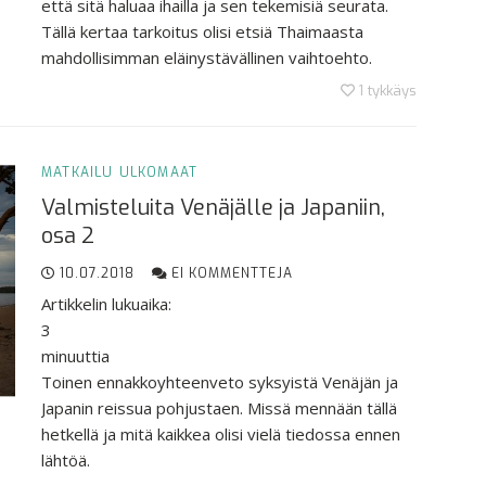
että sitä haluaa ihailla ja sen tekemisiä seurata.
Tällä kertaa tarkoitus olisi etsiä Thaimaasta
mahdollisimman eläinystävällinen vaihtoehto.
1
tykkäys
MATKAILU
ULKOMAAT
Valmisteluita Venäjälle ja Japaniin,
osa 2
10.07.2018
EI KOMMENTTEJA
Artikkelin lukuaika:
3
minuuttia
Toinen ennakkoyhteenveto syksyistä Venäjän ja
Japanin reissua pohjustaen. Missä mennään tällä
hetkellä ja mitä kaikkea olisi vielä tiedossa ennen
lähtöä.