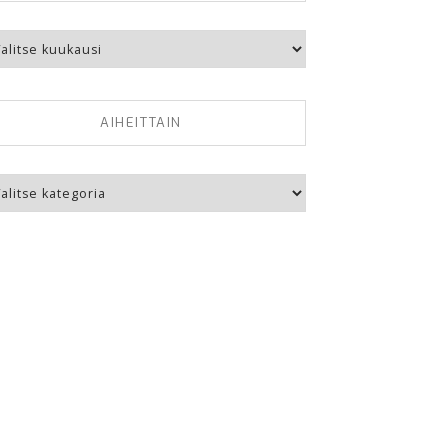
kausittain
AIHEITTAIN
eittain