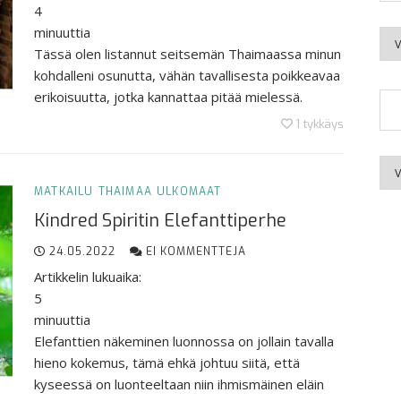
4
minuuttia
Kuu
Tässä olen listannut seitsemän Thaimaassa minun
kohdalleni osunutta, vähän tavallisesta poikkeavaa
erikoisuutta, jotka kannattaa pitää mielessä.
1
tykkäys
Aih
MATKAILU
THAIMAA
ULKOMAAT
Kindred Spiritin Elefanttiperhe
24.05.2022
EI KOMMENTTEJA
Artikkelin lukuaika:
5
minuuttia
Elefanttien näkeminen luonnossa on jollain tavalla
hieno kokemus, tämä ehkä johtuu siitä, että
kyseessä on luonteeltaan niin ihmismäinen eläin