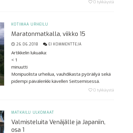
0
tykkäystä
KOTIMAA
URHEILU
Maratonmatkalla, viikko 15
26.06.2018
EI KOMMENTTEJA
Artikkelin lukuaika:
< 1
minuutti
Monipuolista urheilua, vauhdikasta pyöräilyä sekä
pidempi päivälenkki kävellen Seitsemisessä.
0
tykkäystä
MATKAILU
ULKOMAAT
Valmisteluita Venäjälle ja Japaniin,
osa 1