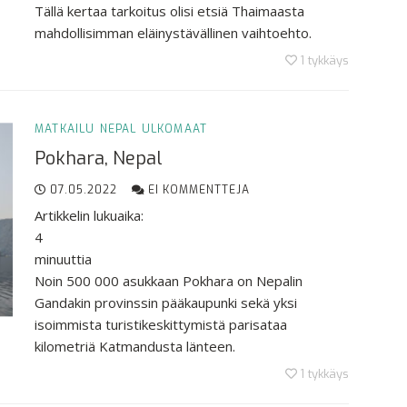
Tällä kertaa tarkoitus olisi etsiä Thaimaasta
mahdollisimman eläinystävällinen vaihtoehto.
1
tykkäys
MATKAILU
NEPAL
ULKOMAAT
Pokhara, Nepal
07.05.2022
EI KOMMENTTEJA
Artikkelin lukuaika:
4
minuuttia
Noin 500 000 asukkaan Pokhara on Nepalin
Gandakin provinssin pääkaupunki sekä yksi
isoimmista turistikeskittymistä parisataa
kilometriä Katmandusta länteen.
1
tykkäys