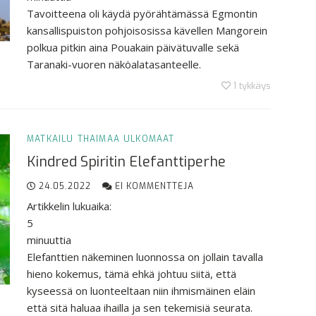
Tavoitteena oli käydä pyörähtämässä Egmontin
kansallispuiston pohjoisosissa kävellen Mangorein
polkua pitkin aina Pouakain päivätuvalle sekä
Taranaki-vuoren näköalatasanteelle.
1
tykkäys
MATKAILU
THAIMAA
ULKOMAAT
Kindred Spiritin Elefanttiperhe
24.05.2022
EI KOMMENTTEJA
Artikkelin lukuaika:
5
minuuttia
Elefanttien näkeminen luonnossa on jollain tavalla
hieno kokemus, tämä ehkä johtuu siitä, että
kyseessä on luonteeltaan niin ihmismäinen eläin
että sitä haluaa ihailla ja sen tekemisiä seurata.