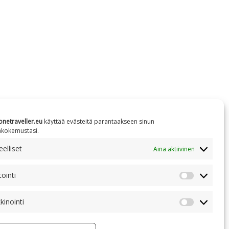
onetraveller.eu
käyttää evästeitä parantaakseen sinun
äkokemustasi.
elliset
Aina aktiivinen
tointi
Tilastointi
kinointi
Markkinoin