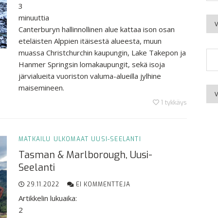
3
minuuttia
Kuu
Canterburyn hallinnollinen alue kattaa ison osan
eteläisten Alppien itäisestä alueesta, muun
muassa Christchurchin kaupungin, Lake Takepon ja
Hanmer Springsin lomakaupungit, sekä isoja
järvialueita vuoriston valuma-alueilla jylhine
maisemineen.
Aih
1
tykkäys
MATKAILU
ULKOMAAT
UUSI-SEELANTI
Tasman & Marlborough, Uusi-
Seelanti
29.11.2022
EI KOMMENTTEJA
Artikkelin lukuaika:
2