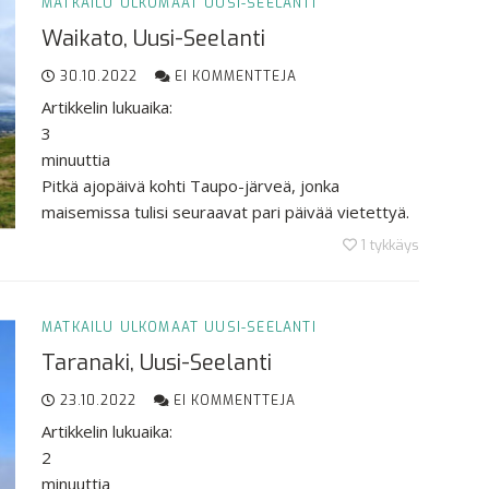
MATKAILU
ULKOMAAT
UUSI-SEELANTI
Waikato, Uusi-Seelanti
30.10.2022
EI KOMMENTTEJA
Artikkelin lukuaika:
3
minuuttia
Pitkä ajopäivä kohti Taupo-järveä, jonka
maisemissa tulisi seuraavat pari päivää vietettyä.
1
tykkäys
MATKAILU
ULKOMAAT
UUSI-SEELANTI
Taranaki, Uusi-Seelanti
23.10.2022
EI KOMMENTTEJA
Artikkelin lukuaika:
2
minuuttia