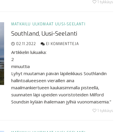
1
tykkäys
MATKAILU
ULKOMAAT
UUSI-SEELANTI
Southland, Uusi-Seelanti
02.11.2022
EI KOMMENTTEJA
Artikkelin lukuaika:
2
minuuttia
Lyhyt muutaman päivän läpileikkaus Southlandin
hallintoalueeseen vieraillen aina
maailmankiertueen kaukaisimmalla pisteellä,
suunnaten läpi upeiden vuoristoteiden Milford
Soundsin kylään ihailemaan jylhiä vuonomaisemia.”
1
tykkäys