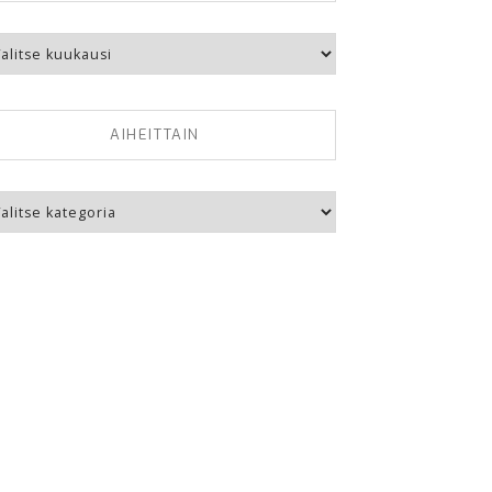
kausittain
AIHEITTAIN
eittain