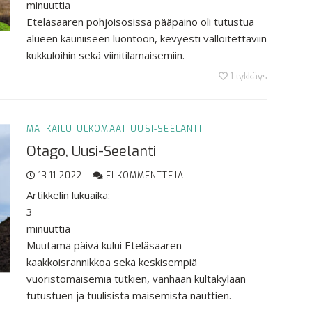
minuuttia
Eteläsaaren pohjoisosissa pääpaino oli tutustua
alueen kauniiseen luontoon, kevyesti valloitettaviin
kukkuloihin sekä viinitilamaisemiin.
1
tykkäys
MATKAILU
ULKOMAAT
UUSI-SEELANTI
Otago, Uusi-Seelanti
13.11.2022
EI KOMMENTTEJA
Artikkelin lukuaika:
3
minuuttia
Muutama päivä kului Eteläsaaren
kaakkoisrannikkoa sekä keskisempiä
vuoristomaisemia tutkien, vanhaan kultakylään
tutustuen ja tuulisista maisemista nauttien.