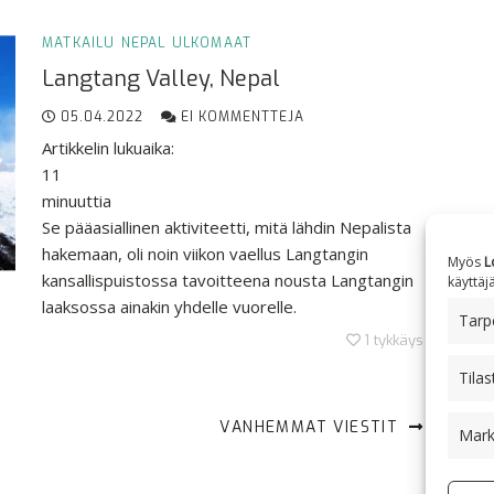
MATKAILU
NEPAL
ULKOMAAT
Langtang Valley, Nepal
05.04.2022
EI KOMMENTTEJA
Artikkelin lukuaika:
11
minuuttia
Se pääasiallinen aktiviteetti, mitä lähdin Nepalista
hakemaan, oli noin viikon vaellus Langtangin
Myös
L
kansallispuistossa tavoitteena nousta Langtangin
käyttäj
laaksossa ainakin yhdelle vuorelle.
Tarpe
1
tykkäys
Tilas
VANHEMMAT VIESTIT
Mark