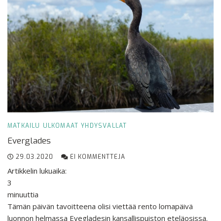
MATKAILU
ULKOMAAT
YHDYSVALLAT
Everglades
29.03.2020
EI KOMMENTTEJA
Artikkelin lukuaika:
3
minuuttia
Tämän päivän tavoitteena olisi viettää rento lomapäivä
luonnon helmassa Evegladesin kansallispuiston eteläosissa.