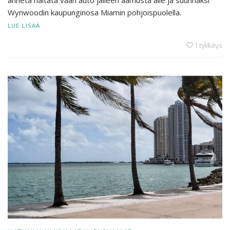
anneta haitata vaan auto jälleen aamusta alle ja suunnaksi
Wynwoodin kaupunginosa Miamin pohjoispuolella.
LUE LISÄÄ
1
tykkäys