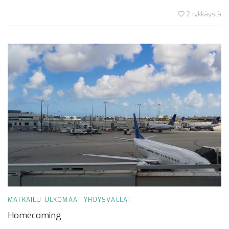
2
tykkäystä
MATKAILU
ULKOMAAT
YHDYSVALLAT
Homecoming