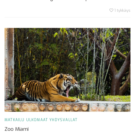
1
tykkäys
MATKAILU
ULKOMAAT
YHDYSVALLAT
Zoo Miami