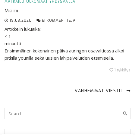
MATKAILU
ULKOMAAT
YHDYSVALLAT
Miami
19.03.2020
EI KOMMENTTEJA
Artikkelin lukuaika:
< 1
minuutti
Ensimmäinen kokonainen päivä auringon osavaltiossa alkoi
pitkillä yöunilla sekä uusien lähipalveluiden etsimisellä.
1
tykkäys
VANHEMMAT VIESTIT